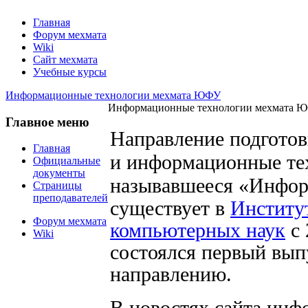
Главная
Форум мехмата
Wiki
Сайт мехмата
Учебные курсы
Информационные технологии мехмата ЮФУ
Информационные технологии мехмата 
Главное меню
Направление подгото
Главная
и информационные те
Официальные
документы
называвшееся
«Инфор
Страницы
преподавателей
существует в
Институ
Форум мехмата
компьютерных наук
с 
Wiki
состоялся первый вып
направлению.
В новостях сайта инф