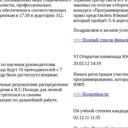
алисты, профессионально
завоевал по итогам отборо
 обеспечения в соответствующих
конкурса «Программировани
рникам в 17:30 в аудитории 312.
право представлять Южный
который пройдёт 5–6 апреля 
Поздравляем и желаем успе
>>> Полный список финал
VI Открытая олимпиада Ю
20.02.12 14:19
 по научным руководителям.
да будут 16 преподавателей с 7
Начата регистрация участ
едр было достигнуто впервые.
программированию, которая
ённые результатами распределения
ЮФУ.
ремя к В.С.Пилиди для личной
>>> Подробности
стретиться со своими
укции по дальнейшей работе.
Об учёной степени кандида
02.12.11 11:35