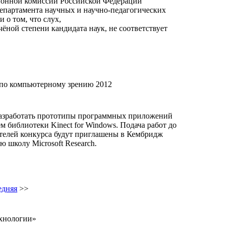
ионной комиссии Российской Федерации
епартамента научных и научно-педагогических
 о том, что слух,
ёной степени кандидата наук, не соответствует
h по компьютерному зрению 2012
разработать прототипы программных приложений
м библиотеки Kinect for Windows. Подача работ до
телей конкурса будут приглашены в Кембридж
 школу Microsoft Research.
едняя
>>
хнологии»