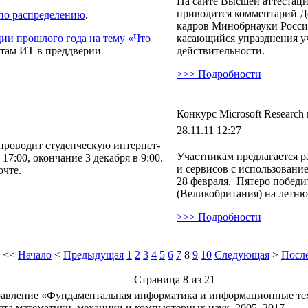
На сайте Высшей аттестац
приводится комментарий Д
 по распределению
.
кадров Минобрнауки России
ии прошлого года на тему «Что
касающийся упразднения уч
нтам ИТ в преддверии
действительности.
>>> Подробности
Конкурс Microsoft Researc
28.11.11 12:27
роводит студенческую интернет-
Участникам предлагается 
17:00, окончание 3 декабря в 9:00.
и сервисов с использование
очте.
28 февраля. Пятеро победи
(Великобритания) на летнюю
>>> Подробности
<<
Начало
<
Предыдущая
1
2
3
4
5
6
7
8
9
10
Следующая
>
Посл
Страница 8 из 21
авление «Фундаментальная информатика и информационные те
ета математики, механики и компьютерных наук, 2005–2017