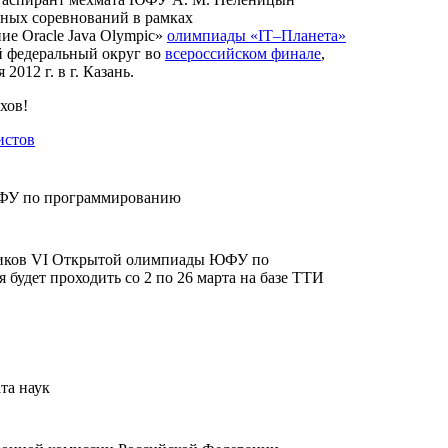
чных соревнований в рамках
е Oracle Java Olympic»
олимпиады «IT–Планета»
 федеральный округ во
всероссийском финале
,
2012 г. в г. Казань.
хов!
истов
ФУ по программированию
ников VI Открытой олимпиады ЮФУ по
 будет проходить со 2 по 26 марта на базе ТТИ
та наук