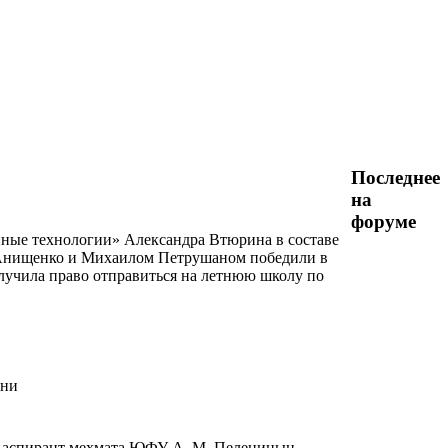
Последнее
на
форуме
ные технологии» Александра Втюрина в составе
 Анищенко и Михаилом Петрушаном победили в
олучила право отправиться на летнюю школу по
ани
и аспирант мехмата ЮФУ А. М. Пеленицын