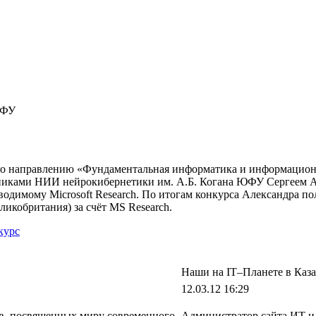
ЮФУ
 по направлению «Фундаментальная информатика и информацион
рудниками НИИ нейрокибернетики им. А.Б. Когана ЮФУ Сергеем
оводимому Microsoft Research. По итогам конкурса Александра п
ликобритания) за счёт MS Research.
курс
Наши на IT–Планете в Каз
12.03.12 16:29
ов, посвященных миру современного
Администратор сайта ИТ 