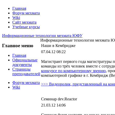
Главная
Форум мехмата
Wiki
Сайт мехмата
Учебные курсы
Информационные технологии мехмата ЮФУ
Информационные технологии мехмата 
Главное меню
Наши в Кембридже
07.04.12 08:22
Главная
Официальные
Магистрант первого года магистратуры
документы
команды из трёх человек вместе с сот
Страницы
конкурсе по компьютерному зрению
, пр
преподавателей
компьютерной графике в г. Кембридж (Ве
Форум мехмата
>>> Видеоролик, представленный на кон
Wiki
Семинар dev.Reactor
21.03.12 14:06
Семинар будет состоять из цикла доклад